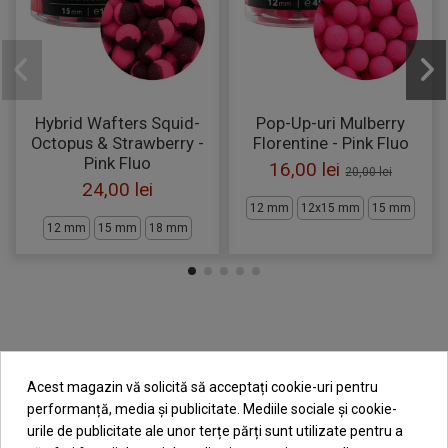
Hybrid Wafters Squid-
Pop-Up-uri Mulberry
Octopus & Strawberry -
Florentine - Pink Fluo
Pink Fluo
16,00 lei
20,00 lei
24,00 lei
12 mm
12x15 mm
15 mm
12 mm
15 mm
18 mm
Acest magazin vă solicită să acceptați cookie-uri pentru
performanță, media și publicitate. Mediile sociale și cookie-
Utile
urile de publicitate ale unor terțe părți sunt utilizate pentru a