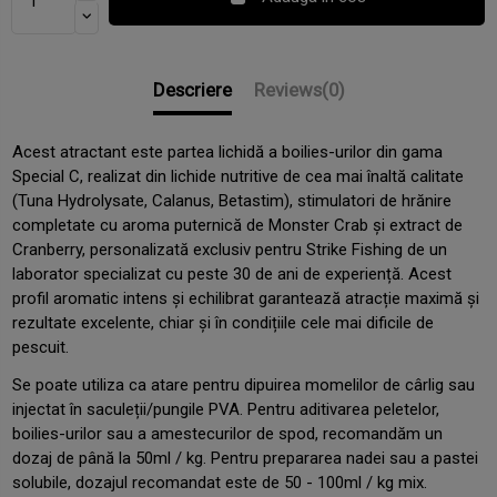
Descriere
Reviews
(0)
Acest atractant este partea lichidă a boilies-urilor din gama
Special C, realizat din lichide nutritive de cea mai înaltă calitate
(Tuna Hydrolysate, Calanus, Betastim), stimulatori de hrănire
completate cu aroma puternică de Monster Crab și extract de
Cranberry, personalizată exclusiv pentru Strike Fishing de un
laborator specializat cu peste 30 de ani de experiență. Acest
profil aromatic intens și echilibrat garantează atracție maximă și
rezultate excelente, chiar și în condițiile cele mai dificile de
pescuit.
Se poate utiliza ca atare pentru dipuirea momelilor de cârlig sau
injectat în saculeții/pungile PVA. Pentru aditivarea peletelor,
boilies-urilor sau a amestecurilor de spod, recomandăm un
dozaj de până la 50ml / kg. Pentru prepararea nadei sau a pastei
solubile, dozajul recomandat este de 50 - 100ml / kg mix.