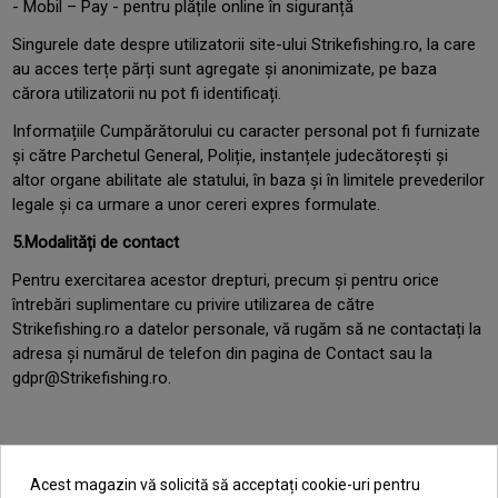
- Mobil – Pay - pentru plățile online în siguranță
Singurele date despre utilizatorii site-ului Strikefishing.ro, la care
au acces terțe părți sunt agregate și anonimizate, pe baza
cărora utilizatorii nu pot fi identificați.
Informațiile Cumpărătorului cu caracter personal pot fi furnizate
și către Parchetul General, Poliție, instanțele judecătorești și
altor organe abilitate ale statului, în baza și în limitele prevederilor
legale și ca urmare a unor cereri expres formulate.
5.Modalități de contact
Pentru exercitarea acestor drepturi, precum și pentru orice
întrebări suplimentare cu privire utilizarea de către
Strikefishing.ro a datelor personale, vă rugăm să ne contactați la
adresa și numărul de telefon din pagina de Contact sau la
gdpr@Strikefishing.ro.
Acest magazin vă solicită să acceptați cookie-uri pentru