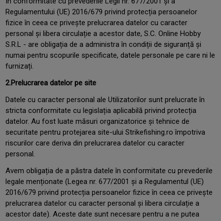
În conformitate cu prevederile Legii nr. 677/2001 și a
Regulamentului (UE) 2016/679 privind protecția persoanelor
fizice în ceea ce privește prelucrarea datelor cu caracter
personal și libera circulație a acestor date, S.C. Online Hobby
S.R.L - are obligația de a administra în condiții de siguranță și
numai pentru scopurile specificate, datele personale pe care ni le
furnizați.
2.Prelucrarea datelor pe site
Datele cu caracter personal ale Utilizatorilor sunt prelucrate în
stricta conformitate cu legislația aplicabilă privind protecția
datelor. Au fost luate măsuri organizatorice și tehnice de
securitate pentru protejarea site-ului Strikefishing.ro împotriva
riscurilor care deriva din prelucrarea datelor cu caracter
personal.
Avem obligația de a păstra datele în conformitate cu prevederile
legale menționate (Legea nr. 677/2001 și a Regulamentul (UE)
2016/679 privind protecția persoanelor fizice în ceea ce privește
prelucrarea datelor cu caracter personal și libera circulație a
acestor date). Aceste date sunt necesare pentru a ne putea