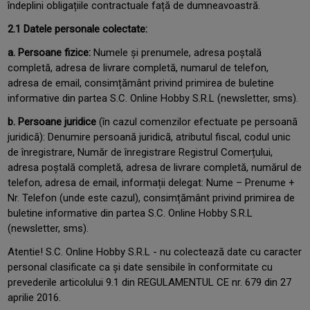
îndeplini obligațiile contractuale față de dumneavoastră.
2.1 Datele personale colectate:
a. Persoane fizice:
Numele și prenumele, adresa poștală
completă, adresa de livrare completă, numarul de telefon,
adresa de email, consimțământ privind primirea de buletine
informative din partea S.C. Online Hobby S.R.L (newsletter, sms).
b. Persoane juridice
(în cazul comenzilor efectuate pe persoană
juridică): Denumire persoană juridică, atributul fiscal, codul unic
de înregistrare, Număr de înregistrare Registrul Comerțului,
adresa poștală completă, adresa de livrare completă, numărul de
telefon, adresa de email, informații delegat: Nume – Prenume +
Nr. Telefon (unde este cazul), consimțământ privind primirea de
buletine informative din partea S.C. Online Hobby S.R.L
(newsletter, sms).
Atentie! S.C. Online Hobby S.R.L - nu colectează date cu caracter
personal clasificate ca și date sensibile în conformitate cu
prevederile articolului 9.1 din REGULAMENTUL CE nr. 679 din 27
aprilie 2016.