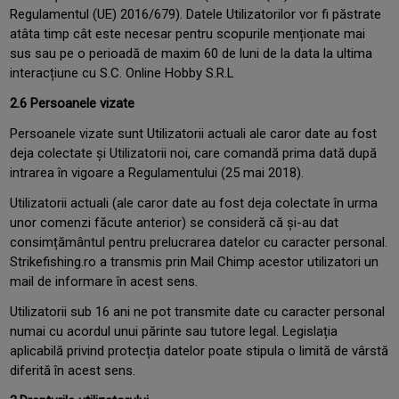
Regulamentul (UE) 2016/679). Datele Utilizatorilor vor fi păstrate
atâta timp cât este necesar pentru scopurile menționate mai
sus sau pe o perioadă de maxim 60 de luni de la data la ultima
interacțiune cu S.C. Online Hobby S.R.L
2.6 Persoanele vizate
Persoanele vizate sunt Utilizatorii actuali ale caror date au fost
deja colectate și Utilizatorii noi, care comandă prima dată după
intrarea în vigoare a Regulamentului (25 mai 2018).
Utilizatorii actuali (ale caror date au fost deja colectate în urma
unor comenzi făcute anterior) se consideră că și-au dat
consimțământul pentru prelucrarea datelor cu caracter personal.
Strikefishing.ro a transmis prin Mail Chimp acestor utilizatori un
mail de informare în acest sens.
Utilizatorii sub 16 ani ne pot transmite date cu caracter personal
numai cu acordul unui părinte sau tutore legal. Legislația
aplicabilă privind protecția datelor poate stipula o limită de vârstă
diferită în acest sens.