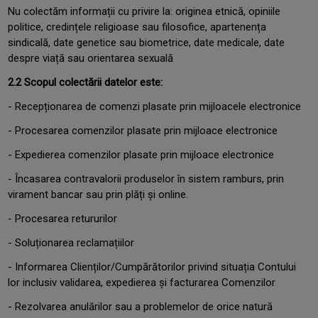
Nu colectăm informații cu privire la: originea etnică, opiniile
politice, credințele religioase sau filosofice, apartenența
sindicală, date genetice sau biometrice, date medicale, date
despre viață sau orientarea sexuală
2.2 Scopul colectării datelor este:
- Recepționarea de comenzi plasate prin mijloacele electronice
- Procesarea comenzilor plasate prin mijloace electronice
- Expedierea comenzilor plasate prin mijloace electronice
- Încasarea contravalorii produselor în sistem ramburs, prin
virament bancar sau prin plăți și online.
- Procesarea retururilor
- Soluționarea reclamațiilor
- Informarea Clienților/Cumpărătorilor privind situația Contului
lor inclusiv validarea, expedierea și facturarea Comenzilor
- Rezolvarea anulărilor sau a problemelor de orice natură