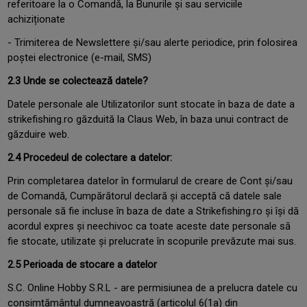
referitoare la o Comandă, la Bunurile și sau serviciile
achiziționate
- Trimiterea de Newslettere și/sau alerte periodice, prin folosirea
poștei electronice (e-mail, SMS)
2.3 Unde se colectează datele?
Datele personale ale Utilizatorilor sunt stocate în baza de date a
strikefishing.ro găzduită la Claus Web, în baza unui contract de
găzduire web.
2.4 Procedeul de colectare a datelor:
Prin completarea datelor în formularul de creare de Cont și/sau
de Comandă, Cumpărătorul declară și acceptă că datele sale
personale să fie incluse în baza de date a Strikefishing.ro și își dă
acordul expres și neechivoc ca toate aceste date personale să
fie stocate, utilizate și prelucrate în scopurile prevăzute mai sus.
2.5 Perioada de stocare a datelor
S.C. Online Hobby S.R.L - are permisiunea de a prelucra datele cu
consimțământul dumneavoastră (articolul 6(1a) din