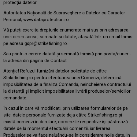
protecția datelor:
Autoritatea Națională de Supraveghere a Datelor cu Caracter
Personal, www.dataprotection.ro
Vă puteți exercita drepturile enumerate mai sus prin adresarea
unei cereri scrise, semnate și datate, atașată într-un email trimis
pe adresa gdpr@strikefishing.ro.
Sau printr-o cerere datată și semnată trimisă prin posta/curier -
la adresa din pagina de Contact.
Atenție! Refuzul furnizării datelor solicitate de către
Strikefishing.ro pentru efectuarea unei Comenzi, determină
imposibilitatea de a finaliza Comanda, neincheierea contractului
la distanță și implicit imposibilitatea livrării produselor/serviciilor
comandate.
În cazul în care vă modificați, prin utilizarea formularelor de pe
site, datele personale furnizate deja către Strikefishing.ro și
există comenzi în derulare, comenzile respective își păstrează
datele de la momentul efectuării comenzii, iar livrarea
Produselor se va face neluându-se în considerare noile date. În