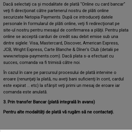
Dacă selectaţi ca şi modalitate de plată "Online cu card bancar"
veţi fi direcţionat către partenerul nostru de plăti online
securizate Netopia Payments. După ce introduceţi datele
personale în formularul de plăti online, veţi fi redirecţionat pe
site-ul nostru pentru mesajul de confirmarea a plăţii. Pentru plata
online se acceptă carduri de credit sau debit emise sub una
dintre siglele: Visa, Mastercard, Discover, American Express,
JCB, Wright Express, Carte Blanche & Dîner's Club (detalii pe
www.netopia-payments.com
). Dacă plata s-a efectuat cu
succes, comanda va fi trimisă către noi.
În cazul în care pe parcursul procesului de plată intervine o
eroare (renunţaţi la plată, nu aveţi bani suficienţi în cont, cardul
este expirat ... etc) la sfârşit veţi primi un mesaj de eroare iar
comanda este anulată.
3. Prin transfer Bancar (plată integrală în avans)
Pentru alte modalități de plată vă rugăm să ne contactați.