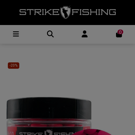
0
-20%