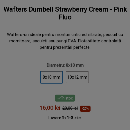
Wafters Dumbell Strawberry Cream - Pink
Fluo
Wafters-uri ideale pentru monturi critic echilibrate, pescuit cu
momitoare, saculeți sau pungi PVA. Flotabilitate controlată
pentru prezentări perfecte.
Diametru: 8x10 mm
8x10 mm
10x12 mm
În stoc
16,00 lei
20,00 lei
-20%
Livrare în 1-3 zile.