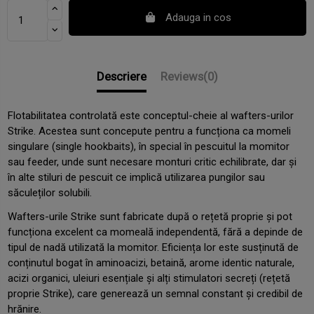
Adauga in cos
Descriere
Reviews
(0)
Flotabilitatea controlată este conceptul-cheie al wafters-urilor
Strike. Acestea sunt concepute pentru a funcționa ca momeli
singulare (single hookbaits), în special în pescuitul la momitor
sau feeder, unde sunt necesare monturi critic echilibrate, dar și
în alte stiluri de pescuit ce implică utilizarea pungilor sau
săculeților solubili.
Wafters-urile Strike sunt fabricate după o rețetă proprie și pot
funcționa excelent ca momeală independentă, fără a depinde de
tipul de nadă utilizată la momitor. Eficiența lor este susținută de
conținutul bogat în aminoacizi, betaină, arome identic naturale,
acizi organici, uleiuri esențiale și alți stimulatori secreți (rețetă
proprie Strike), care generează un semnal constant și credibil de
hrănire.